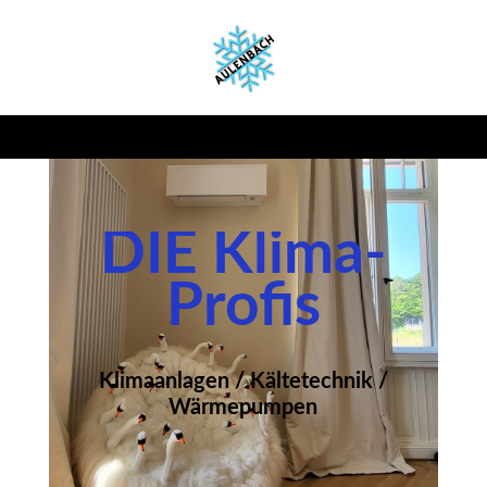
DIE Klima-
Profis
Klimaanlagen / Kältetechnik /
Wärmepumpen